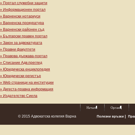
» Портал служебни защити
» Информационен портал
» Варненски нотариуси
» Варненска прокуратура
» Варненски районен съд
» Български правен портал
» Закон за адвокатурата
» Правни факултети
» Правова държава-портал
» Списание Адв.преглед
» Юридическа енциклопедия
» Юридически регистър
» Web страници на институции
» Дигеста-правна информация
» Издателство Сиела
Начало
Органи
© 2015 Адвокатска колегия Варна
|
Полезни връзки
Пра