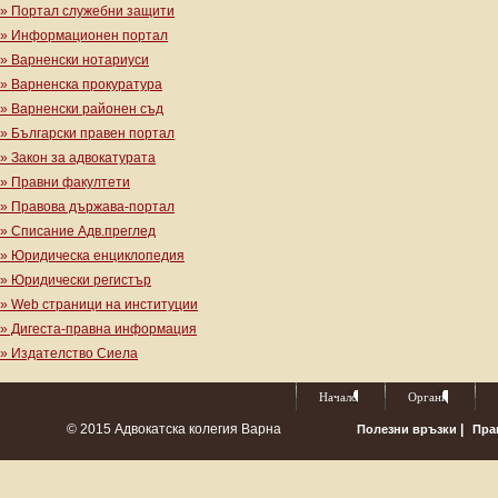
» Портал служебни защити
» Информационен портал
» Варненски нотариуси
» Варненска прокуратура
» Варненски районен съд
» Български правен портал
» Закон за адвокатурата
» Правни факултети
» Правова държава-портал
» Списание Адв.преглед
» Юридическа енциклопедия
» Юридически регистър
» Web страници на институции
» Дигеста-правна информация
» Издателство Сиела
Начало
Органи
© 2015 Адвокатска колегия Варна
|
Полезни връзки
Пра