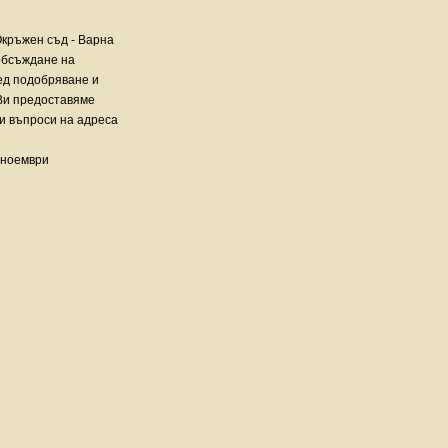
Окръжен съд - Варна
обсъждане на
ед подобряване и
Ви предоставяме
и въпроси на адреса
4 ноември