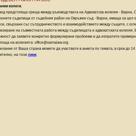
аеми колеги
,
вод предстояща среща между ръководствата на Адвокатска колегия - Варна, 
онните съдилища от съдебния район на Окръжен съд - Варна, имаща за цел 
си, свързани със сътрудничеството и взаимодействието между същите, с огл
изиране на съвместната работа между съдилищата и адвокатската колегия, 
жност да заявите конкретно формулирани проблеми и да изпратите примерн
.поща на колегията: office@varnalaw.org
елание от Ваша страна можете да участвате в анкета по темата, в срок до 1
ително, на този
линк
.