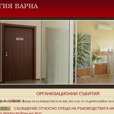
ОРГАНИЗАЦИОННИ СЪБИТИЯ
ло
събития
ение относно среща на ръководствата на вак, вос и рс от съдебен район на 
СЪОБЩЕНИЕ ОТНОСНО СРЕЩА НА РЪКОВОДСТВАТА НА 
.2025 г.
СЪДЕБЕН РАЙОН НА ВОС