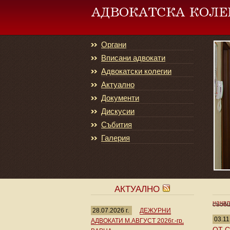
Органи
Вписани адвокати
Адвокатски колегии
Актуално
Документи
Дискусии
Събития
Галерия
АКТУАЛНО
нача
съобщ
28.07.2026 г.
ДЕЖУРНИ
03.11
АДВОКАТИ М.АВГУСТ 2026г.-гр.
ОТ 