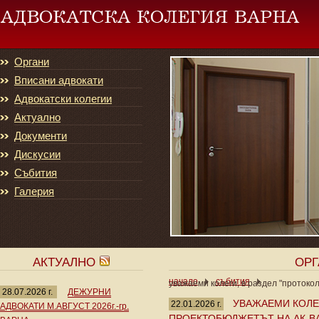
Органи
Вписани адвокати
Адвокатски колегии
Актуално
Документи
Дискусии
Събития
Галерия
АКТУАЛНО
ОР
начало
събития
уважаеми колеги, в раздел "протокол
28.07.2026 г.
ДЕЖУРНИ
УВАЖАЕМИ КОЛЕГ
22.01.2026 г.
АДВОКАТИ М.АВГУСТ 2026г.-гр.
ПРОЕКТОБЮДЖЕТЪТ НА АК-ВАР