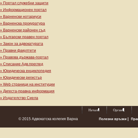
» Портал служебни защити
» Информационен портал
» Варненски нотариуси
» Варненска прокуратура
» Варненски районен съд
» Български правен портал
» Закон за адвокатурата
» Правни факултети
» Правова държава-портал
» Списание Адв.преглед
» Юридическа енциклопедия
» Юридически регистър
» Web страници на институции
» Дигеста-правна информация
» Издателство Сиела
Начало
Органи
© 2015 Адвокатска колегия Варна
|
Полезни връзки
Пра