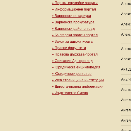
» Портал служебни защити
Алекс
» Информационен портал
Алекс
» Варненски нотариуси
» Варненска прокуратура
Алекс
» Варненски районен съд
Алекс
» Български правен портал
» Закон за адвокатурата
» Правни факултети
Алекс
» Правова държава-портал
Алекс
» Списание Адв.преглед
» Юридическа енциклопедия
Ана Д
» Юридически регистър
Ана Ч
» Web страници на институции
» Дигеста-правна информация
Анато
» Издателство Сиела
Ангел
Ангел
Ангел
Ангел