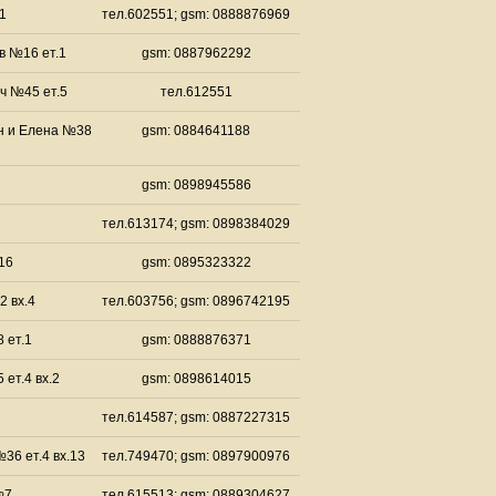
1
тел.602551; gsm: 0888876969
в №16 ет.1
gsm: 0887962292
ч №45 ет.5
тел.612551
н и Елена №38
gsm: 0884641188
gsm: 0898945586
тел.613174; gsm: 0898384029
.16
gsm: 0895323322
 вх.4
тел.603756; gsm: 0896742195
 ет.1
gsm: 0888876371
ет.4 вх.2
gsm: 0898614015
тел.614587; gsm: 0887227315
36 ет.4 вх.13
тел.749470; gsm: 0897900976
№7
тел.615513; gsm: 0889304627