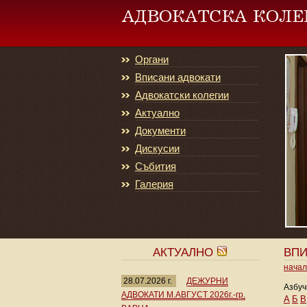
Органи
Вписани адвокати
Адвокатски колегии
Актуално
Документи
Дискусии
Събития
Галерия
АКТУАЛНО
ВПИ
нача
28.07.2026 г.
ДЕЖУРНИ
Азбуч
АДВОКАТИ М.АВГУСТ 2026г.-гр.
А
Б
В