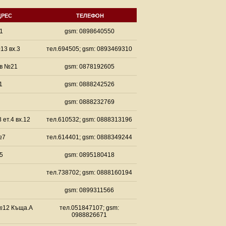
ДРЕС
ТЕЛЕФОН
1
gsm: 0898640550
3 вх.3
тел.694505; gsm: 0893469310
ов №21
gsm: 0878192605
1
gsm: 0888242526
gsm: 0888232769
ет.4 вх.12
тел.610532; gsm: 0888313196
№7
тел.614401; gsm: 0888349244
5
gsm: 0895180418
тел.738702; gsm: 0888160194
gsm: 0899311566
№12 Къща.А
тел.051847107; gsm:
0988826671