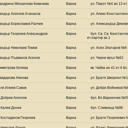
андрина Михаилова Ковачева
Варна
ул. Пирот №4 ап.13 ет.
андър Ангелов Атанасов
Варна
ул. Алеко Константино
андър Бориславов Ралчев
Варна
ул. Александър Дякови
андър Георгиев Александров
Варна
бул. Св. Св. Константи
ет.партер вх.1
андър Николаев Томов
Варна
ул. Асен Златаров №6
андър Първанов Асенов
Варна
ул. Черни връх №62
имитрова Колева
Варна
кв. Чайка ап.41 ет.4 бл
авдарова Нинова
Варна
ул. Братя Шкорпил №12
ли Илиев Савов
Варна
ул. Добри Войников №8
 Добрев Ангелов
Варна
бул. Вл.Варненчик №55 
 Калев Донев
Варна
бул. Сливница №98
 Костадинов Георгиев
Варна
ул. Братя Георгиевич №
 Николов Донов
Варна
ул. Радко Димитриев 