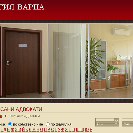
САНИ АДВОКАТИ
ло
вписани адвокати
Пол
Насел
ник
по собствено име
по фамилия
Г
Д
Е
Ж
З
И
Й
К
Л
М
Н
О
П
Р
С
Т
У
Ф
Х
Ц
Ч
Ш
Щ
Ю
Я