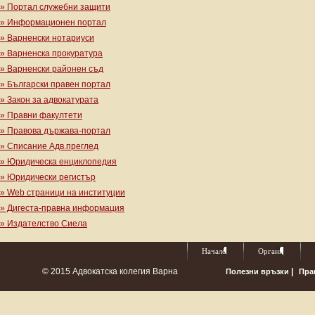
» Портал служебни защити
» Информационен портал
» Варненски нотариуси
» Варненска прокуратура
» Варненски районен съд
» Български правен портал
» Закон за адвокатурата
» Правни факултети
» Правова държава-портал
» Списание Адв.преглед
» Юридическа енциклопедия
» Юридически регистър
» Web страници на институции
» Дигеста-правна информация
» Издателство Сиела
Начало
Органи
© 2015 Адвокатска колегия Варна
|
Полезни връзки
Пра