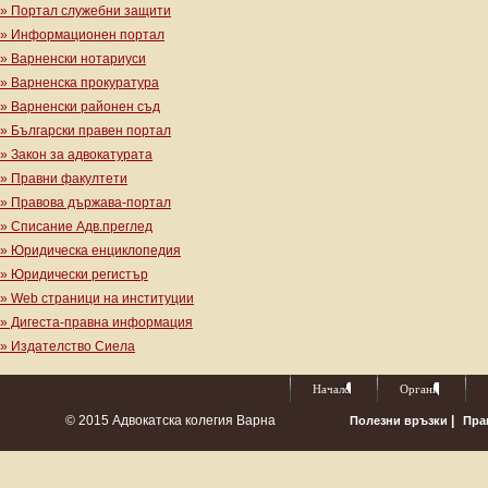
» Портал служебни защити
» Информационен портал
» Варненски нотариуси
» Варненска прокуратура
» Варненски районен съд
» Български правен портал
» Закон за адвокатурата
» Правни факултети
» Правова държава-портал
» Списание Адв.преглед
» Юридическа енциклопедия
» Юридически регистър
» Web страници на институции
» Дигеста-правна информация
» Издателство Сиела
Начало
Органи
© 2015 Адвокатска колегия Варна
|
Полезни връзки
Пра