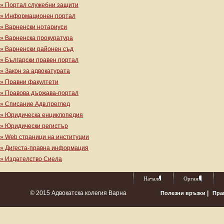
» Портал служебни защити
» Информационен портал
» Варненски нотариуси
» Варненска прокуратура
» Варненски районен съд
» Български правен портал
» Закон за адвокатурата
» Правни факултети
» Правова държава-портал
» Списание Адв.преглед
» Юридическа енциклопедия
» Юридически регистър
» Web страници на институции
» Дигеста-правна информация
» Издателство Сиела
Начало
Органи
© 2015 Адвокатска колегия Варна
|
Полезни връзки
Пра