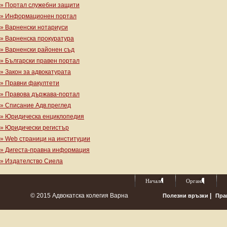
» Портал служебни защити
» Информационен портал
» Варненски нотариуси
» Варненска прокуратура
» Варненски районен съд
» Български правен портал
» Закон за адвокатурата
» Правни факултети
» Правова държава-портал
» Списание Адв.преглед
» Юридическа енциклопедия
» Юридически регистър
» Web страници на институции
» Дигеста-правна информация
» Издателство Сиела
Начало
Органи
© 2015 Адвокатска колегия Варна
|
Полезни връзки
Пра