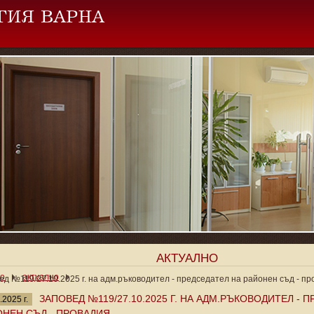
АКТУАЛНО
ло
актуално
ед №119/27.10.2025 г. на адм.ръководител - председател на районен съд - п
ЗАПОВЕД №119/27.10.2025 Г. НА АДМ.РЪКОВОДИТЕЛ - 
.2025 г.
ОНЕН СЪД - ПРОВАДИЯ