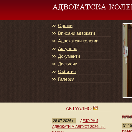
Органи
Вписани адвокати
Адвокатски колегии
Актуално
Документи
Дискусии
Събития
Галерия
АКТУАЛНО
нача
запов
28.07.2026 г.
ДЕЖУРНИ
31.10
АДВОКАТИ М.АВГУСТ 2026г.-гр.
РАЙ